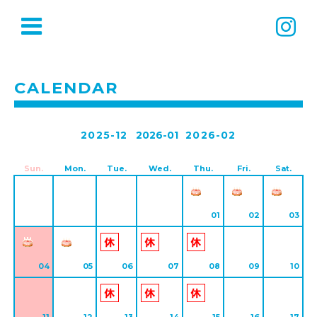
CALENDAR
2025-12
2026-01
2026-02
Sun.
Mon.
Tue.
Wed.
Thu.
Fri.
Sat.
01
02
03
04
05
06
07
08
09
10