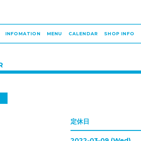
INFOMATION
MENU
CALENDAR
SHOP INFO
R
日
定休日
2022-03-09 (Wed)