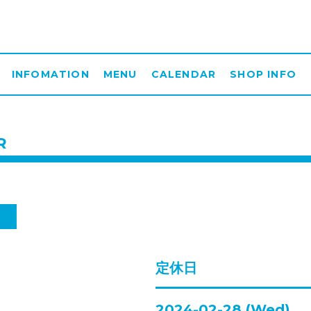
INFOMATION
MENU
CALENDAR
SHOP INFO
R
日
定休日
2024-02-28 (Wed)