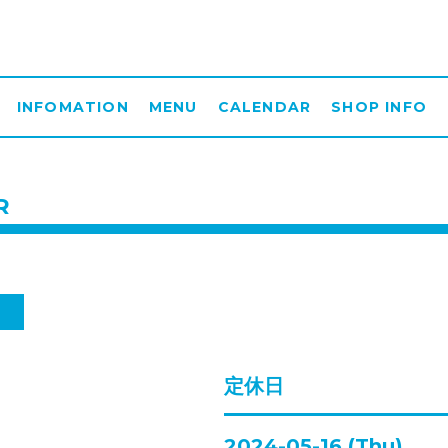
INFOMATION
MENU
CALENDAR
SHOP INFO
R
日
定休日
2024-05-16 (Thu)