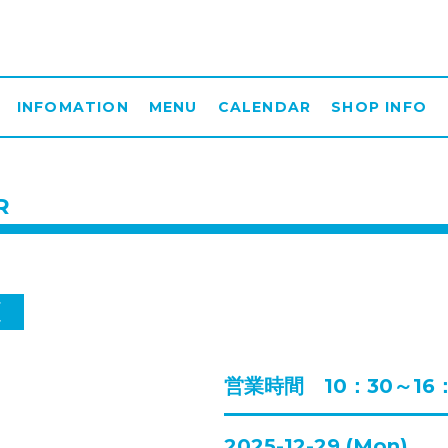
INFOMATION
MENU
CALENDAR
SHOP INFO
R
更
営業時間 10：30～16
2025-12-29 (Mon)