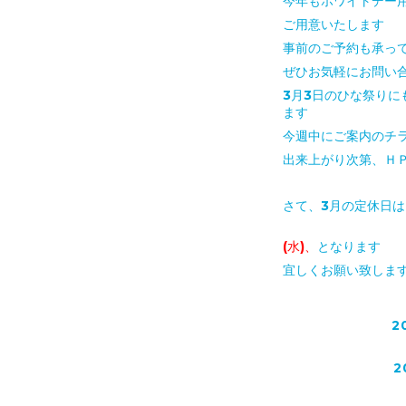
今年もホワイトデー
ご用意いたします
事前のご予約も承っ
ぜひお気軽にお問い
3月3日のひな祭りに
ます
今週中にご案内のチ
出来上がり次第、Ｈ
さて、3月の定休日
18日(水)、
(水)、
となります
宜しくお願い致しま
2
2