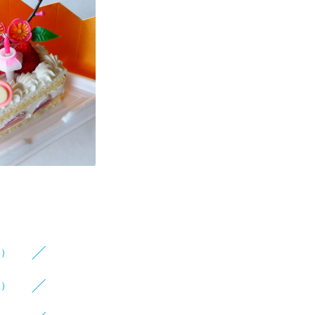
1）
1）