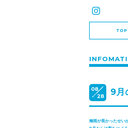
TOP
INFOMAT
08
9
28
梅雨が長かったせい